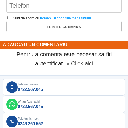
Sunt de acord cu
termenii si conditiile magazinului
.
ADAUGATI UN COMENTARIU
Pentru a comenta este necesar sa fiti
autentificat.
» Click aici
Telefon comenzi
0722.567.045
WhatsApp rapid
0722.567.045
Telefon fix / fax
0248.260.552