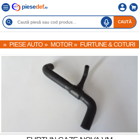
piese
def
.ro
CAUTĂ
»
PIESE AUTO
»
MOTOR
»
FURTUNE & COTURI