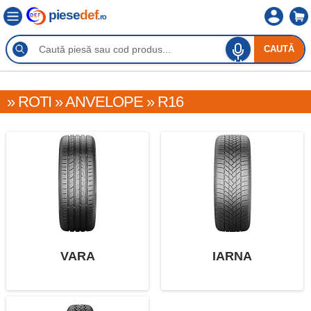
piese
def
.ro
CAUTĂ
» ROTI » ANVELOPE » R16
VARA
IARNA