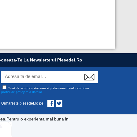
oneaza-Te La Newsletterul Piesedef.ro
Sunt de acord cu stocarea si prelucrarea datelor conform
politicii de protejare a datelor
.
Urmareste piesedef.ro pe:
ies
.Pentru o experienta mai buna in