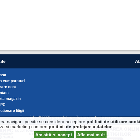
ile
Ab
asa
s cumparaturi
eare cont
ntact
rta magazin
NPC
utionare litigii
Copyright © 2026 piesedef.ro - Toate drepturile rezervate.
rea navigarii pe site se considera acceptare
politicii de utilizare cook
liza si marketing conform
politicii de protejare a datelor
.
Am citit si accept
Afla mai mult