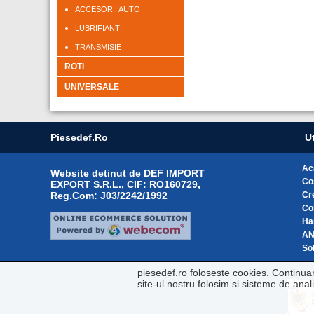
ACCESORII AUTO
LUBRIFIANTI
TRANSMISIE
ROTI
UNIVERSALE
Piesedef.ro
Ut
Ac
Website detinut de DEF IMPORT
Co
EXPORT S.R.L., CIF: RO160729,
Reg.Com: J03/2242/1992
Cr
Co
Ha
A
Sol
piesedef.ro foloseste cookies. Continua
site-ul nostru folosim si sisteme de ana