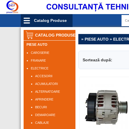
Catalog Produse
CATALOG PRODUSE
» PIESE AUTO » ELECT
PIESE AUTO
CAROSERIE
Sortează după:
FRANARE
ELECTRICE
ACCESORII
ACUMULATORI
ALTERNATOARE
APRINDERE
BECURI
DEMAROARE
CABLAJE