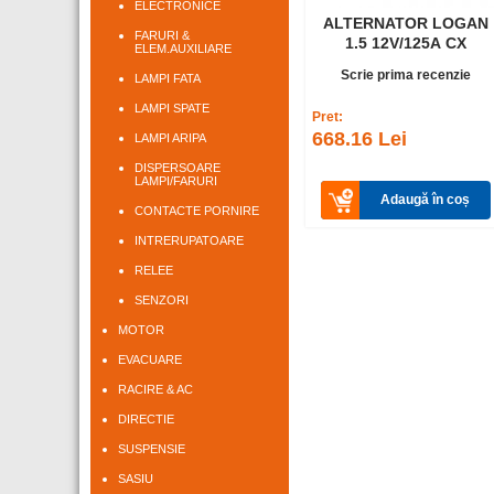
ELECTRONICE
ALTERNATOR LOGAN
FARURI &
1.5 12V/125A CX
ELEM.AUXILIARE
Scrie prima recenzie
LAMPI FATA
LAMPI SPATE
Pret:
668.16 Lei
LAMPI ARIPA
DISPERSOARE
LAMPI/FARURI
Adaugă în coș
CONTACTE PORNIRE
INTRERUPATOARE
RELEE
SENZORI
MOTOR
EVACUARE
RACIRE & AC
DIRECTIE
SUSPENSIE
SASIU