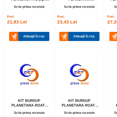
diferential) DUSTER
ROATA(D1=23/D2=73)
Scrie prima recenzie
Scrie prima recenzie
S
LOGAN
Pret:
Pret:
Pret:
21.83 Lei
23.43 Lei
27.2
Adaugă în coș
Adaugă în coș
KIT BURDUF
KIT BURDUF
PLANETARA ROATA
PLANETARA ROATA
FATA DUSTER
SPATE DUSTER
D
Scrie prima recenzie
Scrie prima recenzie
S