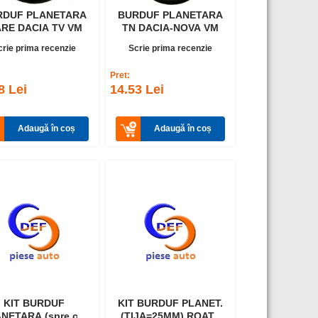
RDUF PLANETARA
BURDUF PLANETARA
MARE DACIA TV VM
TN DACIA-NOVA VM
crie prima recenzie
Scrie prima recenzie
Pret:
8 Lei
14.53 Lei
Adaugă în coș
Adaugă în coș
KIT BURDUF
KIT BURDUF PLANET.
NETARA (spre cv)
(TIJA=25MM) ROATA