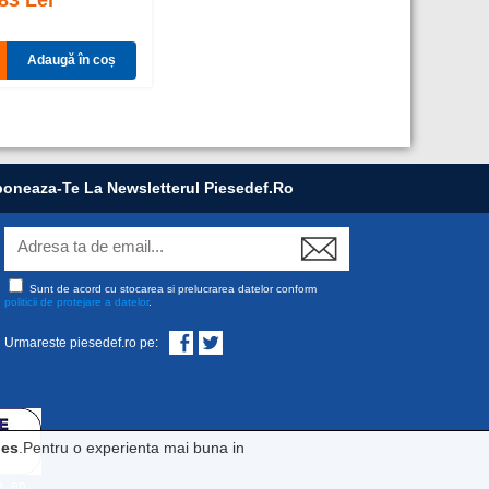
83 Lei
Adaugă în coș
oneaza-Te La Newsletterul Piesedef.ro
Sunt de acord cu stocarea si prelucrarea datelor conform
politicii de protejare a datelor
.
Urmareste piesedef.ro pe:
ies
.Pentru o experienta mai buna in
on_en