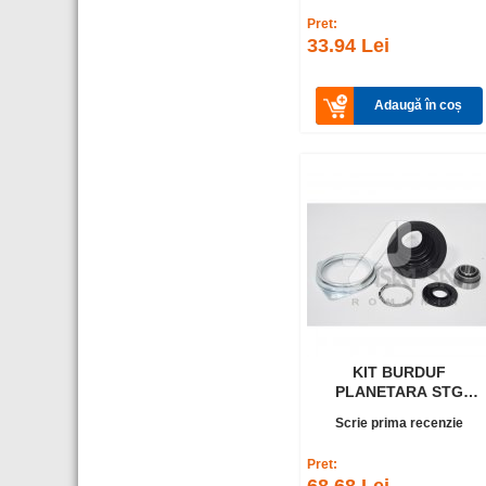
Pret:
33.94 Lei
Adaugă în coș
KIT BURDUF
PLANETARA STG
(spre cv) LOG.TN
Scrie prima recenzie
Pret: