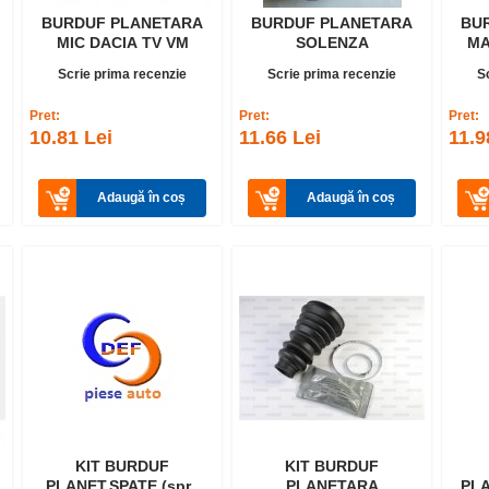
BURDUF PLANETARA
BURDUF PLANETARA
BU
MIC DACIA TV VM
SOLENZA
Scrie prima recenzie
Scrie prima recenzie
S
Pret:
Pret:
Pret:
10.81 Lei
11.66 Lei
11.9
Adaugă în coș
Adaugă în coș
KIT BURDUF
KIT BURDUF
PLANET.SPATE (spre
PLANETARA
PLA