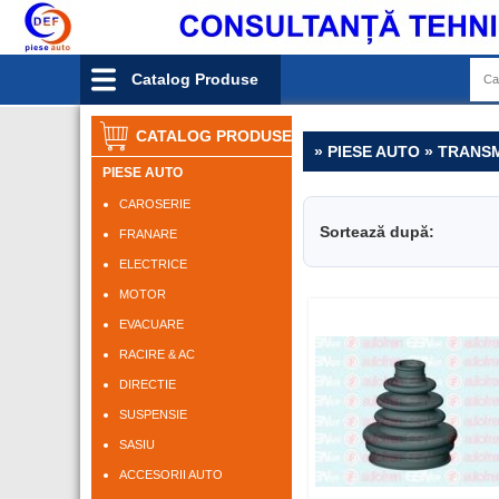
Catalog Produse
CATALOG PRODUSE
» PIESE AUTO » TRANSM
PIESE AUTO
CAROSERIE
Sortează după:
FRANARE
ELECTRICE
MOTOR
EVACUARE
RACIRE & AC
DIRECTIE
SUSPENSIE
SASIU
ACCESORII AUTO