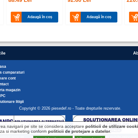
88.49 Lei
92.60 Lei
220.
Adaugă în coș
Adaugă în coș
ile
Ab
asa
s cumparaturi
eare cont
ntact
rta magazin
NPC
utionare litigii
Copyright © 2026 piesedef.ro - Toate drepturile rezervate.
rea navigarii pe site se considera acceptare
politicii de utilizare cook
liza si marketing conform
politicii de protejare a datelor
.
matiisal.anpc.ro
https://consumer-redress.ec.europa.eu/site-relocati