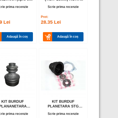
DOKKER
LOG. 1,5
crie prima recenzie
Scrie prima recenzie
Pret:
9 Lei
28.35 Lei
Adaugă în coș
Adaugă în coș
KIT BURDUF
KIT BURDUF
PLANANETARA
PLANETARA STG
R(spre cv ) LOG.
(spre cv
crie prima recenzie
Scrie prima recenzie
)SN/SZ/LOGAN