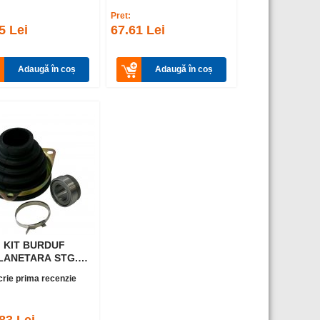
Pret:
5 Lei
67.61 Lei
Adaugă în coș
Adaugă în coș
KIT BURDUF
LANETARA STG.
SPRE CV ) 4459R
crie prima recenzie