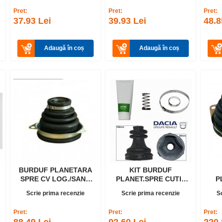
Pret:
Pret:
Pret:
37.93 Lei
39.93 Lei
48.8
Adaugă în coș
Adaugă în coș
BURDUF PLANETARA
KIT BURDUF
SPRE CV LOG./SAND
PLANET.SPRE CUTIE
P
STG ,1X00070 EM
DR. SOLENZA 471522
(
Scrie prima recenzie
Scrie prima recenzie
S
U
Pret:
Pret:
Pret: