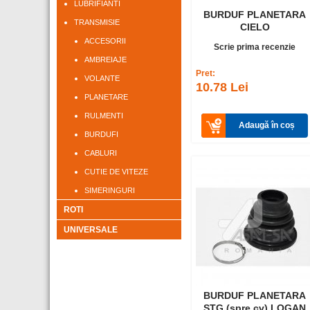
LUBRIFIANTI
BURDUF PLANETARA
TRANSMISIE
CIELO
ACCESORII
Scrie prima recenzie
AMBREIAJE
Pret:
VOLANTE
10.78 Lei
PLANETARE
RULMENTI
Adaugă în coș
BURDUFI
CABLURI
CUTIE DE VITEZE
SIMERINGURI
ROTI
UNIVERSALE
BURDUF PLANETARA
STG (spre cv) LOGAN