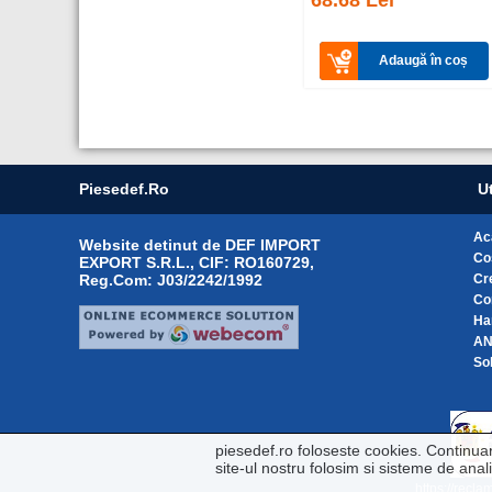
68.68 Lei
Adaugă în coș
Piesedef.ro
Ut
Ac
Website detinut de DEF IMPORT
Co
EXPORT S.R.L., CIF: RO160729,
Reg.Com: J03/2242/1992
Cr
Co
Ha
A
Sol
piesedef.ro foloseste cookies. Continua
site-ul nostru folosim si sisteme de ana
https://recla