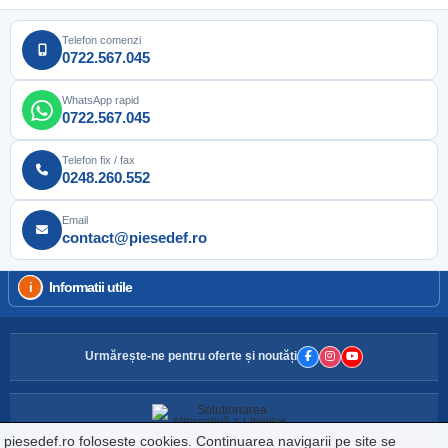
Telefon comenzi
0722.567.045
WhatsApp rapid
0722.567.045
Telefon fix / fax
0248.260.552
Email
contact@piesedef.ro
Informatii utile
Urmărește-ne pentru oferte și noutăți
piesedef.ro foloseste cookies. Continuarea navigarii pe site se