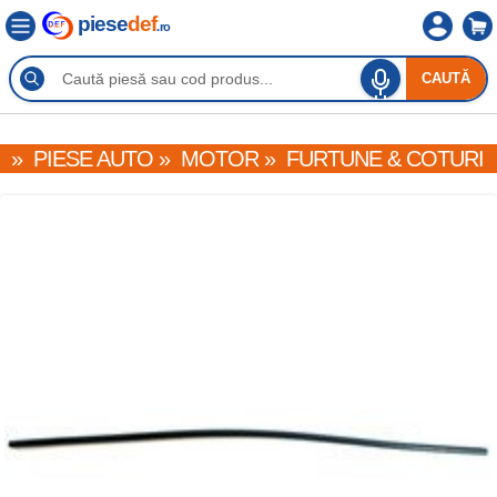
piese
def
.ro
CAUTĂ
»
PIESE AUTO
»
MOTOR
»
FURTUNE & COTURI