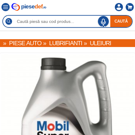
piese
def
.ro
CAUTĂ
»
PIESE AUTO
»
LUBRIFIANTI
»
ULEIURI