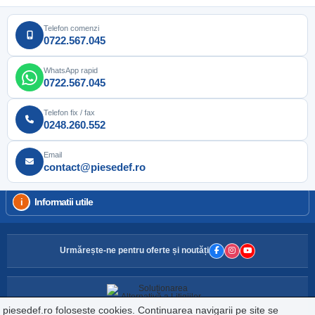
Telefon comenzi
0722.567.045
WhatsApp rapid
0722.567.045
Telefon fix / fax
0248.260.552
Email
contact@piesedef.ro
Informatii utile
Urmărește-ne pentru oferte și noutăți
piesedef.ro foloseste cookies. Continuarea navigarii pe site se