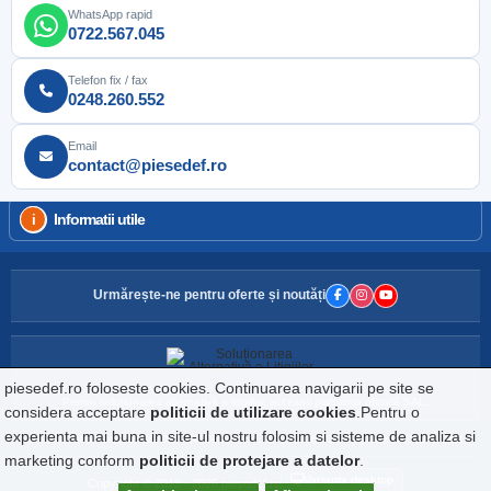
WhatsApp rapid
0722.567.045
Telefon fix / fax
0248.260.552
Email
contact@piesedef.ro
Informatii utile
Urmărește-ne pentru oferte și noutăți
piesedef.ro foloseste cookies. Continuarea navigarii pe site se
Pentru soluționarea alternativă a litigiilor, accesați platforma oficială SAL.
considera acceptare
politicii de utilizare cookies
.Pentru o
experienta mai buna in site-ul nostru folosim si sisteme de analiza si
Website detinut de DEF IMPORT EXPORT S.R.L., CIF: RO160729, Reg.Com: J03/2242/1992
marketing conform
politicii de protejare a datelor
.
Varianta desktop
Copyright © 2018 - 2026 piesedef.ro