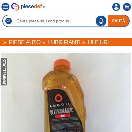
piese
def
.ro
CAUTĂ
»
PIESE AUTO
»
LUBRIFIANTI
»
ULEIURI