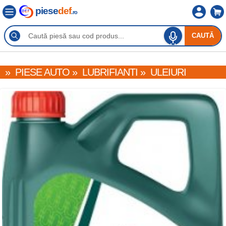
piese
def
.ro
CAUTĂ
»
PIESE AUTO
»
LUBRIFIANTI
»
ULEIURI