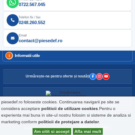
0722.567.045
Telefon fix / fax
0248.260.552
Email
contact@piesedef.ro
Informatii utile
Urmărește-ne pentru oferte și noutăți
piesedef.ro foloseste cookies. Continuarea navigarii pe site se
Pentru soluționarea alternativă a litigiilor, accesați platforma oficială SAL.
considera acceptare
politicii de utilizare cookies
.Pentru o
experienta mai buna in site-ul nostru folosim si sisteme de analiza si
Website detinut de DEF IMPORT EXPORT S.R.L., CIF: RO160729, Reg.Com: J03/2242/1992
marketing conform
politicii de protejare a datelor
.
Varianta desktop
Copyright © 2018 - 2026 piesedef.ro
Am citit si accept
Afla mai mult