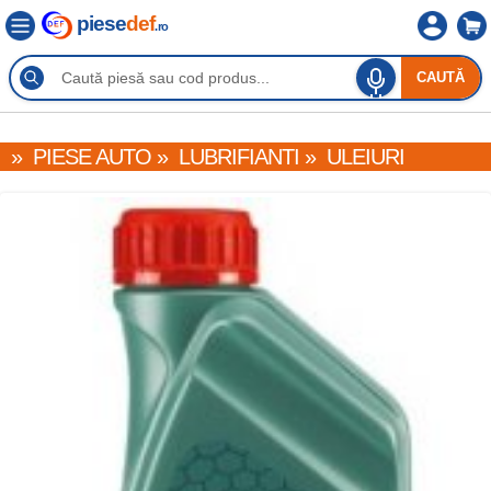
piese
def
.ro
CAUTĂ
»
PIESE AUTO
»
LUBRIFIANTI
»
ULEIURI