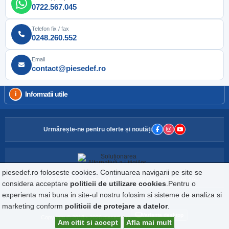
0722.567.045
Telefon fix / fax
0248.260.552
Email
contact@piesedef.ro
Informatii utile
Urmărește-ne pentru oferte și noutăți
piesedef.ro foloseste cookies. Continuarea navigarii pe site se
Pentru soluționarea alternativă a litigiilor, accesați platforma oficială SAL.
considera acceptare
politicii de utilizare cookies
.Pentru o
experienta mai buna in site-ul nostru folosim si sisteme de analiza si
Website detinut de DEF IMPORT EXPORT S.R.L., CIF: RO160729, Reg.Com: J03/2242/1992
marketing conform
politicii de protejare a datelor
.
Varianta desktop
Copyright © 2018 - 2026 piesedef.ro
Am citit si accept
Afla mai mult