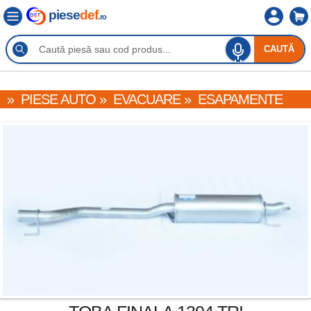
piese
def
.ro
CAUTĂ
»
PIESE AUTO
»
EVACUARE
»
ESAPAMENTE