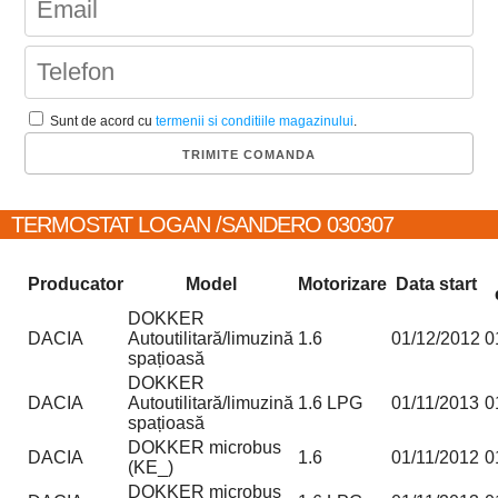
Sunt de acord cu
termenii si conditiile magazinului
.
TERMOSTAT LOGAN /SANDERO 030307
Producator
Model
Motorizare
Data start
DOKKER
DACIA
Autoutilitară/limuzină
1.6
01/12/2012
0
spațioasă
DOKKER
DACIA
Autoutilitară/limuzină
1.6 LPG
01/11/2013
0
spațioasă
DOKKER microbus
DACIA
1.6
01/11/2012
0
(KE_)
DOKKER microbus