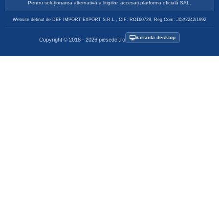
Pentru soluționarea alternativă a litigiilor, accesați platforma oficială SAL.
Website detinut de DEF IMPORT EXPORT S.R.L., CIF: RO160729, Reg.Com: J03/2242/1992
Varianta desktop
Copyright © 2018 - 2026 piesedef.ro