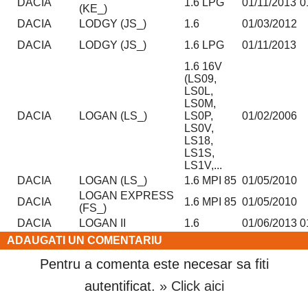
DACIA
1.6 LPG
01/11/2013
0
(KE_)
DACIA
LODGY (JS_)
1.6
01/03/2012
DACIA
LODGY (JS_)
1.6 LPG
01/11/2013
1.6 16V
(LS09,
LS0L,
LS0M,
DACIA
LOGAN (LS_)
LS0P,
01/02/2006
LS0V,
LS18,
LS1S,
LS1V,...
DACIA
LOGAN (LS_)
1.6 MPI 85
01/05/2010
LOGAN EXPRESS
DACIA
1.6 MPI 85
01/05/2010
(FS_)
DACIA
LOGAN II
1.6
01/06/2013
0
ADAUGATI UN COMENTARIU
Pentru a comenta este necesar sa fiti
autentificat.
» Click aici