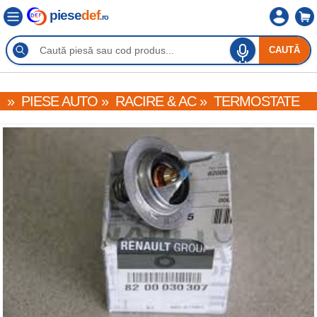
piese
def
.ro
CAUTĂ
»
PIESE AUTO
»
RACIRE & AC
»
TERMOSTATE