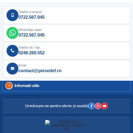
Telefon comenzi
0722.567.045
WhatsApp rapid
0722.567.045
Telefon fix / fax
0248.260.552
Email
contact@piesedef.ro
Informatii utile
Urmărește-ne pentru oferte și noutăți