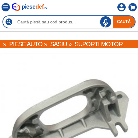
piese
def
.ro
CAUTĂ
»
PIESE AUTO
»
SASIU
»
SUPORTI MOTOR