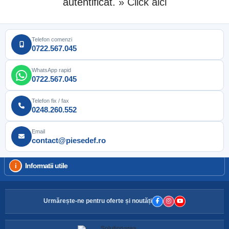
autentificat.
» Click aici
Telefon comenzi
0722.567.045
WhatsApp rapid
0722.567.045
Telefon fix / fax
0248.260.552
Email
contact@piesedef.ro
Informatii utile
Urmărește-ne pentru oferte și noutăți