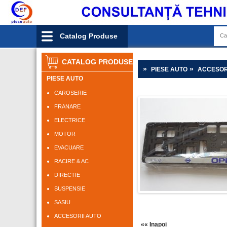
Catalog Produse
CATALOG PRODUSE
»
»
PIESE AUTO
ACCESOR
PIESE AUTO
CAROSERIE
FRANARE
ELECTRICE
MOTOR
EVACUARE
RACIRE & AC
DIRECTIE
SUSPENSIE
SASIU
ACCESORII AUTO
«« Inapoi