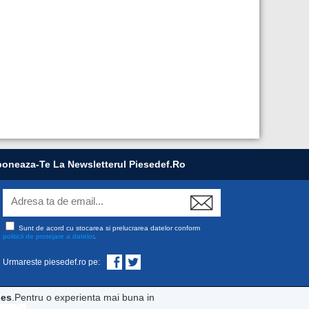
oneaza-Te La Newsletterul Piesedef.ro
Sunt de acord cu stocarea si prelucrarea datelor conform
politicii de protejare a datelor
.
Urmareste piesedef.ro pe:
ies
.Pentru o experienta mai buna in