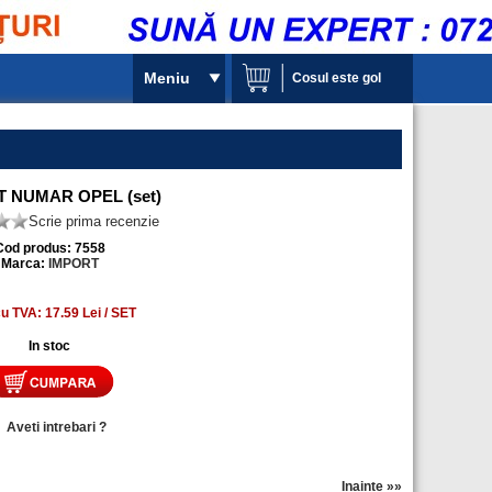
Meniu
Cosul este gol
 NUMAR OPEL (set)
Scrie prima recenzie
Cod produs: 7558
Marca:
IMPORT
cu TVA: 17.59 Lei / SET
In stoc
»
Aveti intrebari ?
Inainte »»