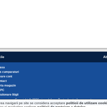
ile
Ab
asa
s cumparaturi
eare cont
ntact
rta magazin
NPC
utionare litigii
Copyright © 2026 piesedef.ro - Toate drepturile rezervate.
rea navigarii pe site se considera acceptare
politicii de utilizare cook
liza si marketing conform
politicii de protejare a datelor
.