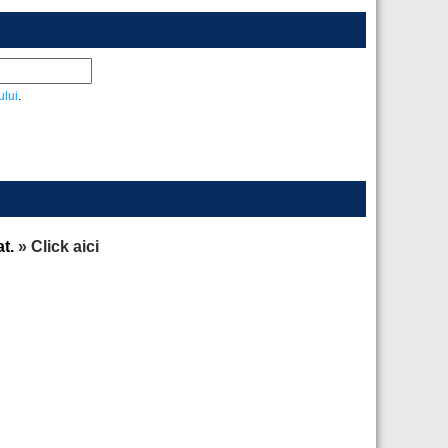
ului
.
at.
» Click aici