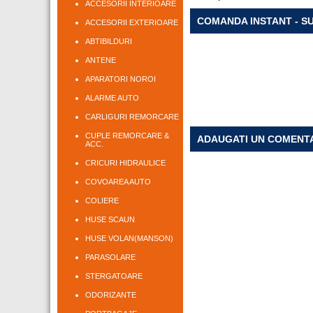
ACCESORII INTERIOARE
COMANDA INSTANT - S
ACCESORII EXTERIOARE
ABTIBILDURI
ANTENE
APARATORI NOROI
ALARME AUTO
CARLIGURI REMORCARE
CUPLE REMORCARE &
ADAUGATI UN COMENT
ACC.
CRICURI HIDRAULICE
COVOAREA AUTO
COLIERE
HUSE SCAUN
HUSE VOLAN(MANSON)
PARASOLARE
STERGATOARE
ODORIZANTE