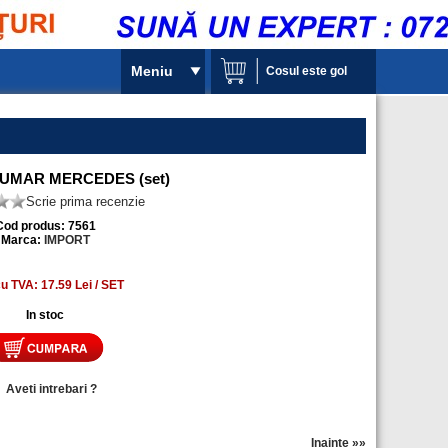
Meniu
Cosul este gol
UMAR MERCEDES (set)
Scrie prima recenzie
Cod produs: 7561
Marca:
IMPORT
cu TVA: 17.59 Lei / SET
In stoc
»
Aveti intrebari ?
Inainte »»