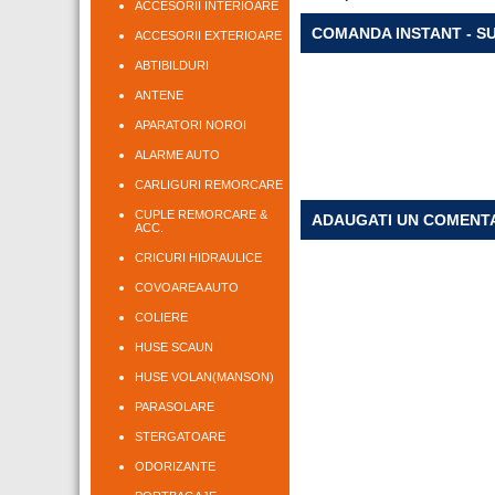
ACCESORII INTERIOARE
COMANDA INSTANT - S
ACCESORII EXTERIOARE
ABTIBILDURI
ANTENE
APARATORI NOROI
ALARME AUTO
CARLIGURI REMORCARE
CUPLE REMORCARE &
ADAUGATI UN COMENT
ACC.
CRICURI HIDRAULICE
COVOAREA AUTO
COLIERE
HUSE SCAUN
HUSE VOLAN(MANSON)
PARASOLARE
STERGATOARE
ODORIZANTE