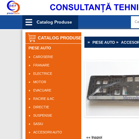
Catalog Produse
CATALOG PRODUSE
»
»
PIESE AUTO
ACCESOR
PIESE AUTO
CAROSERIE
FRANARE
ELECTRICE
MOTOR
EVACUARE
RACIRE & AC
DIRECTIE
SUSPENSIE
SASIU
ACCESORII AUTO
«« Inapoi