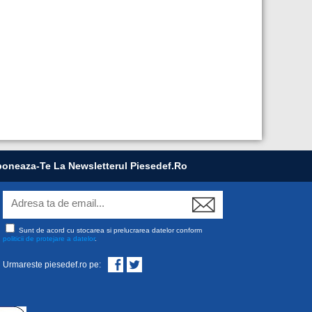
oneaza-Te La Newsletterul Piesedef.ro
Sunt de acord cu stocarea si prelucrarea datelor conform
politicii de protejare a datelor
.
Urmareste piesedef.ro pe: