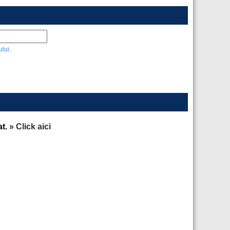
ului
.
at.
» Click aici