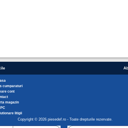
ile
Ab
asa
s cumparaturi
eare cont
ntact
rta magazin
NPC
utionare litigii
Copyright © 2026 piesedef.ro - Toate drepturile rezervate.