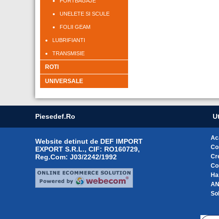
PORTBAGAJE
UNELETE SI SCULE
FOLII GEAM
LUBRIFIANTI
TRANSMISIE
ROTI
UNIVERSALE
Piesedef.ro
Ut
Ac
Website detinut de DEF IMPORT
Co
EXPORT S.R.L., CIF: RO160729,
Reg.Com: J03/2242/1992
Cr
Co
Ha
A
Sol