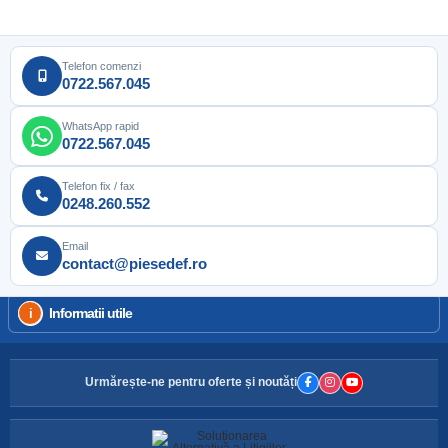
Telefon comenzi
0722.567.045
WhatsApp rapid
0722.567.045
Telefon fix / fax
0248.260.552
Email
contact@piesedef.ro
Informatii utile
Urmărește-ne pentru oferte și noutăți