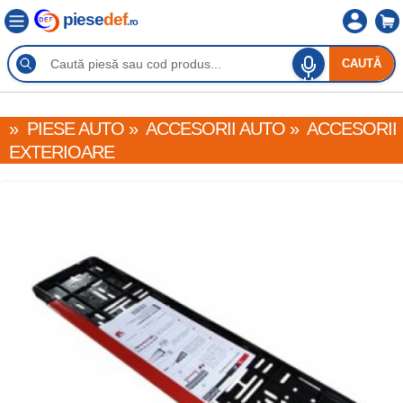
piese
def
.ro
CAUTĂ
»
PIESE AUTO
»
ACCESORII AUTO
»
ACCESORII
EXTERIOARE