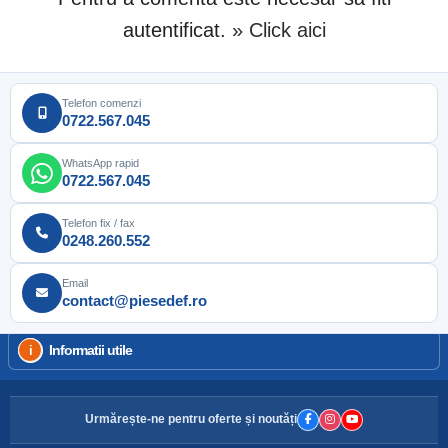
autentificat.
» Click aici
Telefon comenzi
0722.567.045
WhatsApp rapid
0722.567.045
Telefon fix / fax
0248.260.552
Email
contact@piesedef.ro
Informatii utile
Urmărește-ne pentru oferte și noutăți