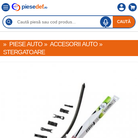
piese
def
.ro
CAUTĂ
»
PIESE AUTO
»
ACCESORII AUTO
»
STERGATOARE