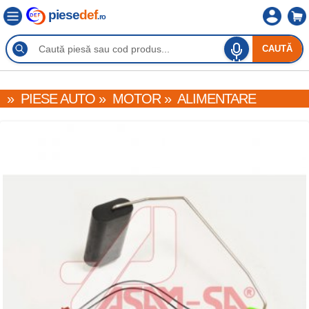
piese
def
.ro
CAUTĂ
»
PIESE AUTO
»
MOTOR
»
ALIMENTARE