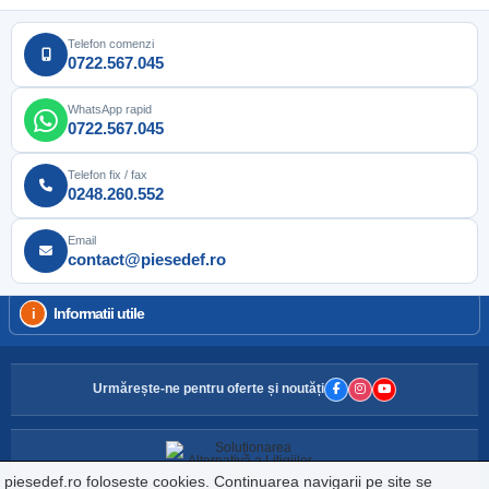
Telefon comenzi
0722.567.045
WhatsApp rapid
0722.567.045
Telefon fix / fax
0248.260.552
Email
contact@piesedef.ro
Informatii utile
Urmărește-ne pentru oferte și noutăți
piesedef.ro foloseste cookies. Continuarea navigarii pe site se