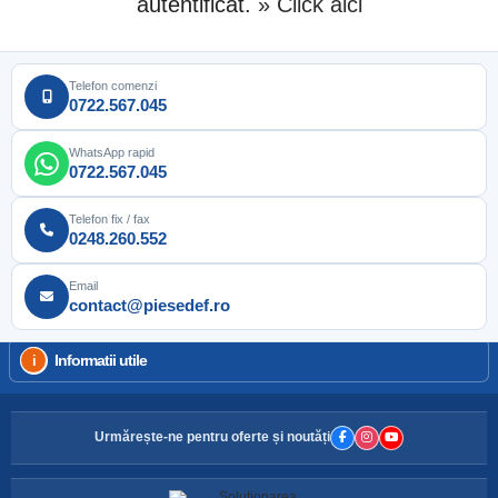
autentificat.
» Click aici
Telefon comenzi
0722.567.045
WhatsApp rapid
0722.567.045
Telefon fix / fax
0248.260.552
Email
contact@piesedef.ro
Informatii utile
Urmărește-ne pentru oferte și noutăți