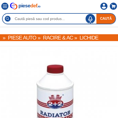
piese
def
.ro
CAUTĂ
»
PIESE AUTO
»
RACIRE & AC
»
LICHIDE