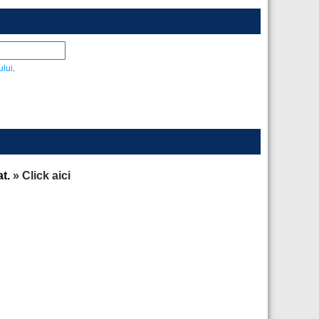
ului
.
at.
» Click aici