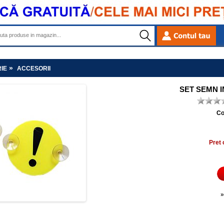
»
IE
ACCESORII
SET SEMN 
Co
Pret 