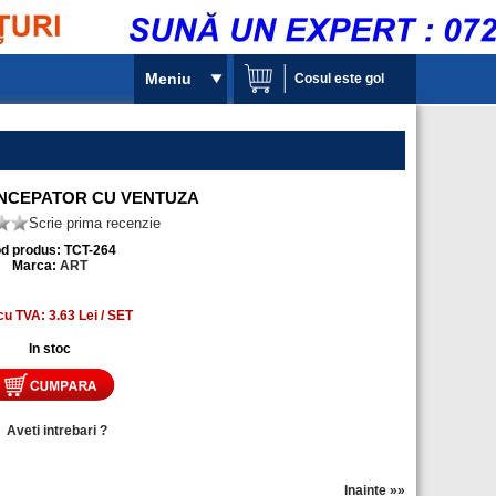
Meniu
Cosul este gol
INCEPATOR CU VENTUZA
Scrie prima recenzie
d produs: TCT-264
Marca:
ART
cu TVA: 3.63 Lei / SET
In stoc
»
Aveti intrebari ?
Inainte »»