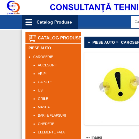
Catalog Produse
CATALOG PRODUSE
»
»
PIESE AUTO
CAROSER
PIESE AUTO
CAROSERIE
ACCESORII
ARIPI
CAPOTE
USI
GRILE
MASCA
BARI & FLAPSURI
CHEDERE
ELEMENTE FATA
«« Inapoi