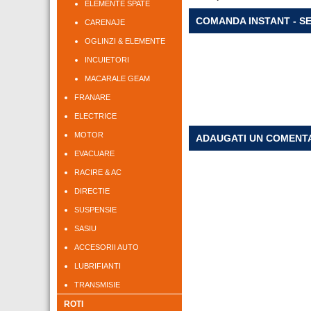
ELEMENTE SPATE
COMANDA INSTANT - S
CARENAJE
OGLINZI & ELEMENTE
INCUIETORI
MACARALE GEAM
FRANARE
ELECTRICE
MOTOR
ADAUGATI UN COMENT
EVACUARE
RACIRE & AC
DIRECTIE
SUSPENSIE
SASIU
ACCESORII AUTO
LUBRIFIANTI
TRANSMISIE
ROTI