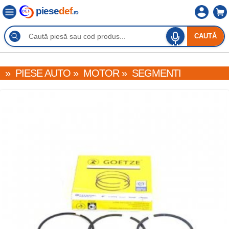
piese
def
.ro
CAUTĂ
»
PIESE AUTO
»
MOTOR
»
SEGMENTI