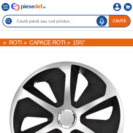
piese
def
.ro
CAUTĂ
»
ROTI
»
CAPACE ROTI
»
15\\\"