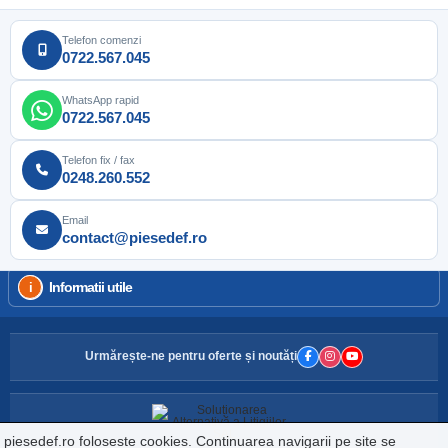
Telefon comenzi
0722.567.045
WhatsApp rapid
0722.567.045
Telefon fix / fax
0248.260.552
Email
contact@piesedef.ro
Informatii utile
Urmărește-ne pentru oferte și noutăți
piesedef.ro foloseste cookies. Continuarea navigarii pe site se