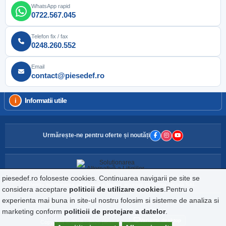
WhatsApp rapid
0722.567.045
Telefon fix / fax
0248.260.552
Email
contact@piesedef.ro
Informatii utile
Urmărește-ne pentru oferte și noutăți
piesedef.ro foloseste cookies. Continuarea navigarii pe site se
Pentru soluționarea alternativă a litigiilor, accesați platforma oficială SAL.
considera acceptare
politicii de utilizare cookies
.Pentru o
experienta mai buna in site-ul nostru folosim si sisteme de analiza si
Website detinut de DEF IMPORT EXPORT S.R.L., CIF: RO160729, Reg.Com: J03/2242/1992
marketing conform
politicii de protejare a datelor
.
Varianta desktop
Copyright © 2018 - 2026 piesedef.ro