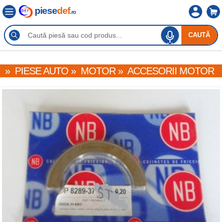
piese
def
.ro
CAUTĂ
»
PIESE AUTO
»
MOTOR
»
ACCESORII MOTOR