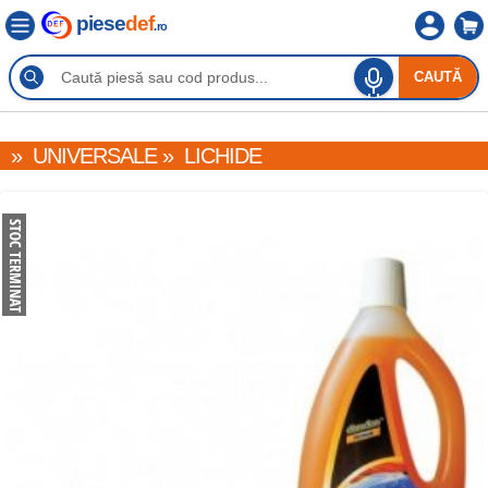
piese
def
.ro
CAUTĂ
»
UNIVERSALE
»
LICHIDE