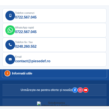
Telefon comenzi
0722.567.045
WhatsApp rapid
0722.567.045
Telefon fix / fax
0248.260.552
Email
contact@piesedef.ro
Informatii utile
Urmărește-ne pentru oferte și noutăți