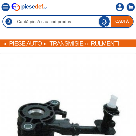
piese
def
.ro
CAUTĂ
»
PIESE AUTO
»
TRANSMISIE
»
RULMENTI