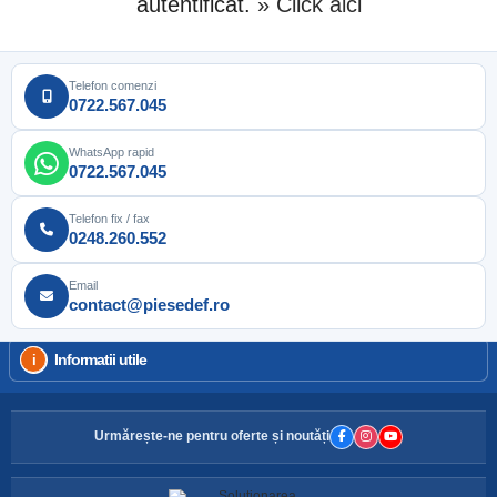
autentificat.
» Click aici
Telefon comenzi
0722.567.045
WhatsApp rapid
0722.567.045
Telefon fix / fax
0248.260.552
Email
contact@piesedef.ro
Informatii utile
Urmărește-ne pentru oferte și noutăți