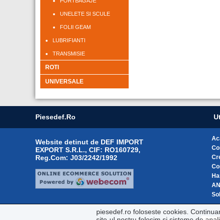
PORTBAGAJE
UNELETE SI SCULE
FOLII GEAM
LUBRIFIANTI
TRANSMISIE
ROTI
UNIVERSALE
Piesedef.ro
Ut
Ac
Website detinut de DEF IMPORT
Co
EXPORT S.R.L., CIF: RO160729,
Reg.Com: J03/2242/1992
Cr
Co
Ha
A
Sol
piesedef.ro foloseste cookies. Continua
site-ul nostru folosim si sisteme de ana