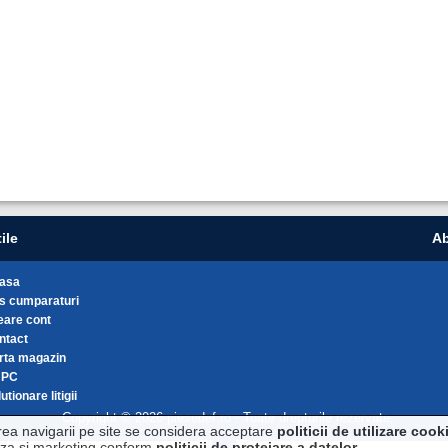
ile
Ab
asa
s cumparaturi
eare cont
ntact
rta magazin
NPC
utionare litigii
Copyright © 2026 piesedef.ro - Toate drepturile rezervate.
rea navigarii pe site se considera acceptare
politicii de utilizare cook
liza si marketing conform
politicii de protejare a datelor
.