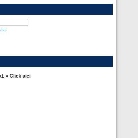
ului
.
at.
» Click aici