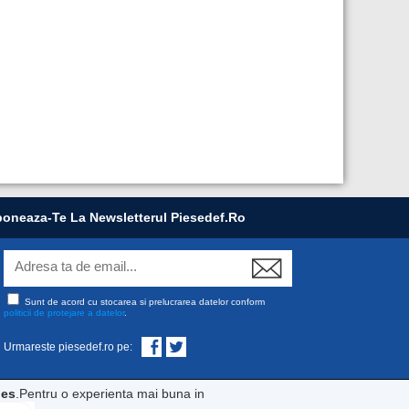
oneaza-Te La Newsletterul Piesedef.ro
Sunt de acord cu stocarea si prelucrarea datelor conform
politicii de protejare a datelor
.
Urmareste piesedef.ro pe:
ies
.Pentru o experienta mai buna in