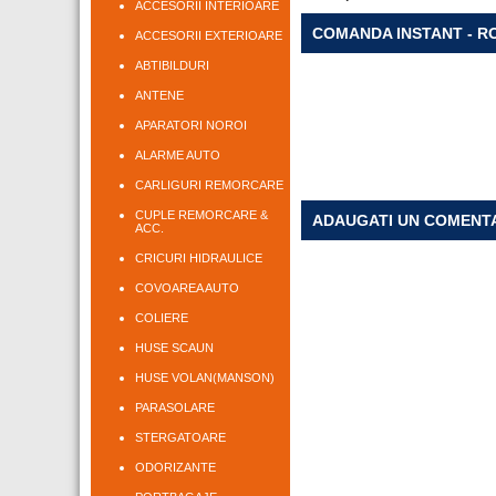
ACCESORII INTERIOARE
COMANDA INSTANT - R
ACCESORII EXTERIOARE
ABTIBILDURI
ANTENE
APARATORI NOROI
ALARME AUTO
CARLIGURI REMORCARE
CUPLE REMORCARE &
ADAUGATI UN COMENT
ACC.
CRICURI HIDRAULICE
COVOAREA AUTO
COLIERE
HUSE SCAUN
HUSE VOLAN(MANSON)
PARASOLARE
STERGATOARE
ODORIZANTE