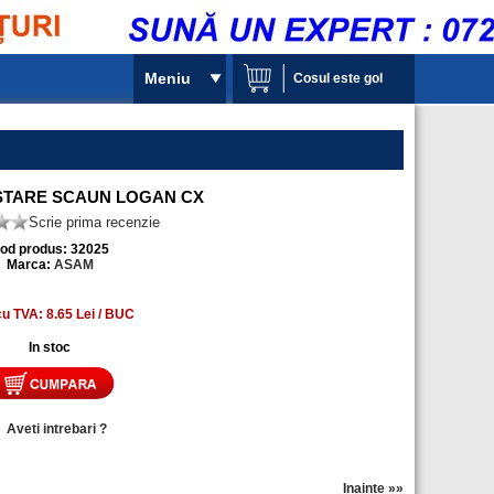
Meniu
Cosul este gol
STARE SCAUN LOGAN CX
Scrie prima recenzie
od produs: 32025
Marca:
ASAM
cu TVA: 8.65 Lei / BUC
In stoc
»
Aveti intrebari ?
Inainte »»