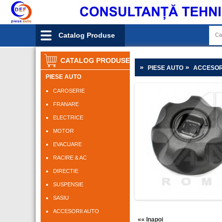
Catalog Produse
CATALOG PRODUSE
»
»
PIESE AUTO
ACCESOR
PIESE AUTO
CAROSERIE
FRANARE
ELECTRICE
MOTOR
EVACUARE
RACIRE & AC
DIRECTIE
SUSPENSIE
SASIU
ACCESORII AUTO
«« Inapoi