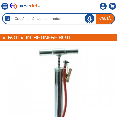
piese
def
.ro
CAUTĂ
»
ROTI
»
INTRETINERE ROTI