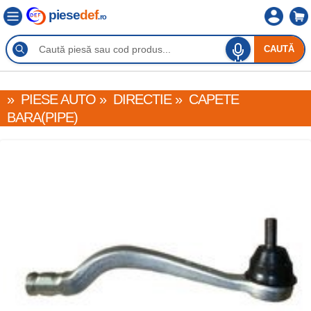
piese
def
.ro
CAUTĂ
»
PIESE AUTO
»
DIRECTIE
»
CAPETE
BARA(PIPE)