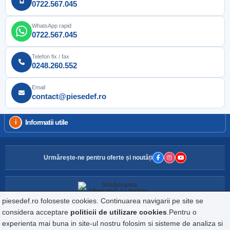
0722.567.045
WhatsApp rapid
0722.567.045
Telefon fix / fax
0248.260.552
Email
contact@piesedef.ro
Informatii utile
Urmărește-ne pentru oferte și noutăți
piesedef.ro foloseste cookies. Continuarea navigarii pe site se
Pentru soluționarea alternativă a litigiilor, accesați platforma oficială SAL.
considera acceptare
politicii de utilizare cookies
.Pentru o
experienta mai buna in site-ul nostru folosim si sisteme de analiza si
Website detinut de DEF IMPORT EXPORT S.R.L., CIF: RO160729, Reg.Com: J03/2242/1992