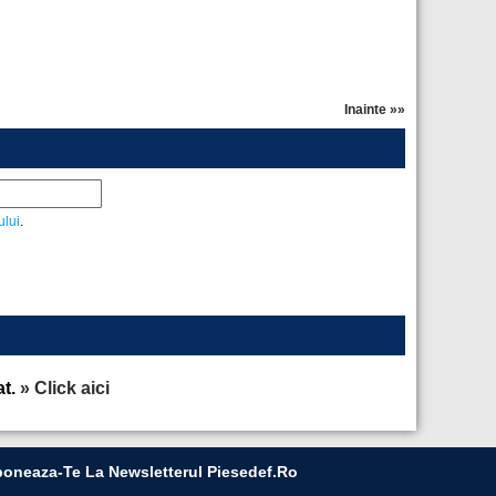
Inainte »»
ului
.
at.
» Click aici
oneaza-Te La Newsletterul Piesedef.ro