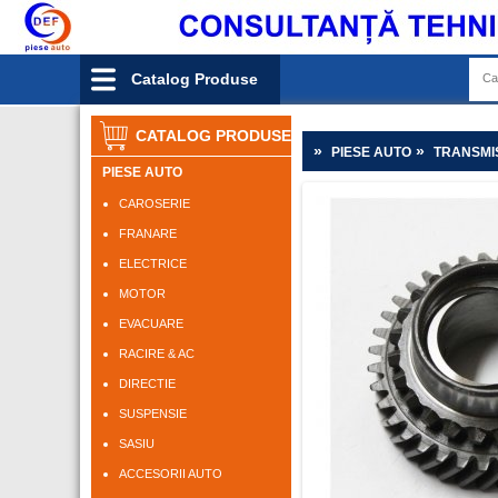
Catalog Produse
CATALOG PRODUSE
»
»
PIESE AUTO
TRANSMI
PIESE AUTO
CAROSERIE
FRANARE
ELECTRICE
MOTOR
EVACUARE
RACIRE & AC
DIRECTIE
SUSPENSIE
SASIU
ACCESORII AUTO