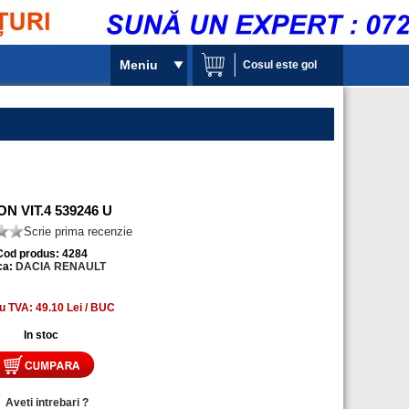
Meniu
Cosul este gol
ON VIT.4 539246 U
Scrie prima recenzie
Cod produs: 4284
ca:
DACIA RENAULT
u TVA: 49.10 Lei / BUC
In stoc
»
Aveti intrebari ?