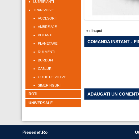
LUBRIFIANTI
TRANSMISIE
ACCESORII
AMBREIAJE
«« Inapoi
VOLANTE
COMANDA INSTANT - PIN
PLANETARE
RULMENTI
BURDUFI
CABLURI
CUTIE DE VITEZE
SIMERINGURI
ADAUGATI UN COMENT
ROTI
UNIVERSALE
Piesedef.ro
Ut