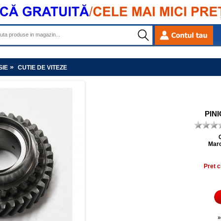
»
SIE
CUTIE DE VITEZE
PINI
Mar
Pret c