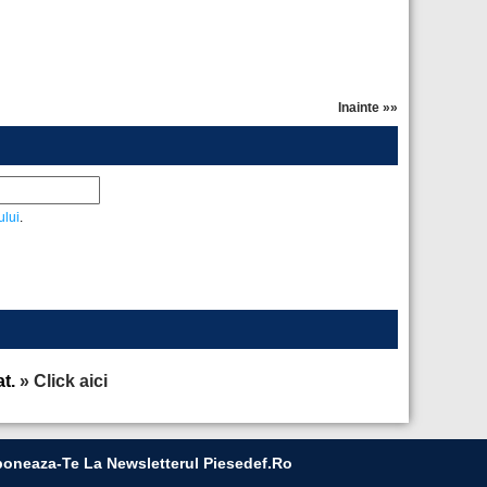
Inainte »»
ului
.
at.
» Click aici
oneaza-Te La Newsletterul Piesedef.ro