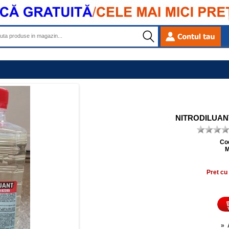
NITRODILUANT 
Co
M
Pret cu
»