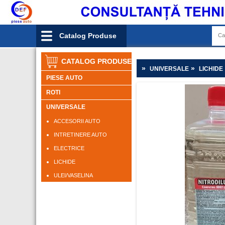
Catalog Produse
CATALOG PRODUSE
»
»
UNIVERSALE
LICHIDE
PIESE AUTO
ROTI
UNIVERSALE
ACCESORII AUTO
INTRETINERE AUTO
ELECTRICE
LICHIDE
ULEI/VASELINA