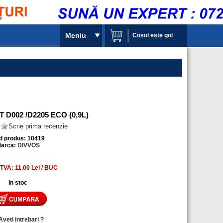
Meniu
Cosul este gol
D002 /D2205 ECO (0,9L)
Scrie prima recenzie
d produs: 10419
arca:
DIVVOS
 TVA: 11.00 Lei / BUC
In stoc
Aveti intrebari ?