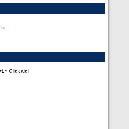
ului
.
at.
» Click aici