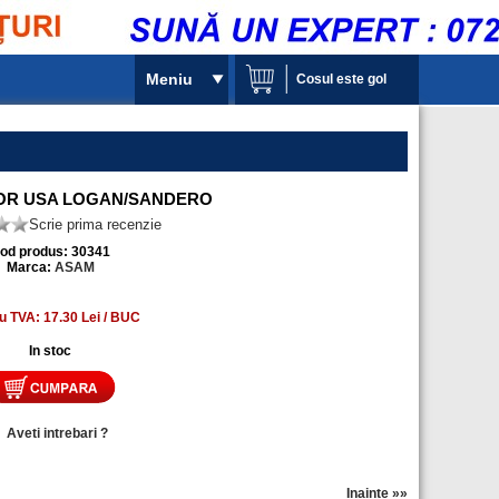
Meniu
Cosul este gol
OR USA LOGAN/SANDERO
Scrie prima recenzie
od produs: 30341
Marca:
ASAM
u TVA: 17.30 Lei / BUC
In stoc
»
Aveti intrebari ?
Inainte »»