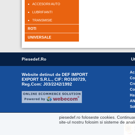
ACCESORII AUTO
LUBRIFIANTI
TRANSMISIE
ROTI
UNIVERSALE
Piesedef.ro
Ut
Ac
Website detinut de DEF IMPORT
Co
EXPORT S.R.L., CIF: RO160729,
Reg.Com: J03/2242/1992
Cr
Co
Ha
A
Sol
piesedef.ro foloseste cookies. Continua
site-ul nostru folosim si sisteme de ana