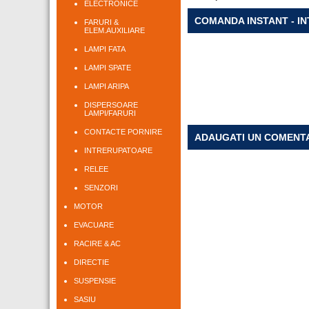
ELECTRONICE
COMANDA INSTANT - I
FARURI &
ELEM.AUXILIARE
LAMPI FATA
LAMPI SPATE
LAMPI ARIPA
DISPERSOARE
LAMPI/FARURI
CONTACTE PORNIRE
ADAUGATI UN COMENT
INTRERUPATOARE
RELEE
SENZORI
MOTOR
EVACUARE
RACIRE & AC
DIRECTIE
SUSPENSIE
SASIU