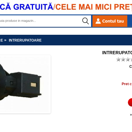
»
CE
INTRERUPATOARE
INTRERUPAT
C
Pret c