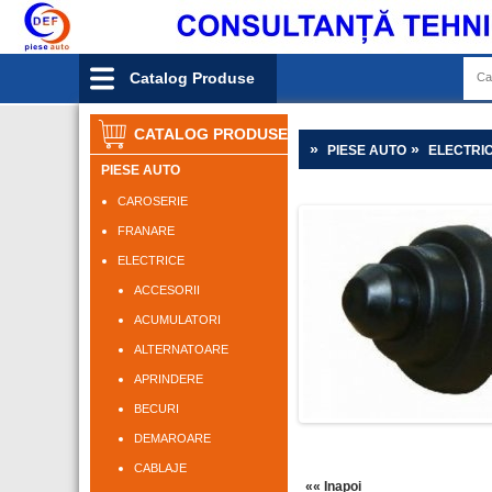
Catalog Produse
CATALOG PRODUSE
»
»
PIESE AUTO
ELECTRI
PIESE AUTO
CAROSERIE
FRANARE
ELECTRICE
ACCESORII
ACUMULATORI
ALTERNATOARE
APRINDERE
BECURI
DEMAROARE
CABLAJE
«« Inapoi