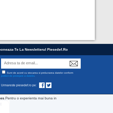
oneaza-Te La Newsletterul Piesedef.ro
Sunt de acord cu stocarea si prelucrarea datelor conform
politicii de protejare a datelor
.
Urmareste piesedef.ro pe:
ies
.Pentru o experienta mai buna in