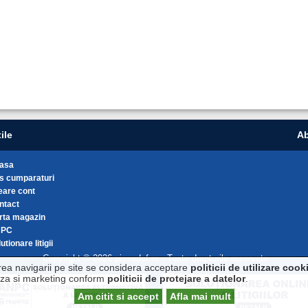
ile
Ab
asa
s cumparaturi
eare cont
ntact
rta magazin
NPC
utionare litigii
Copyright © 2026 piesedef.ro - Toate drepturile rezervate.
rea navigarii pe site se considera acceptare
politicii de utilizare cook
liza si marketing conform
politicii de protejare a datelor
.
Am citit si accept
Afla mai mult