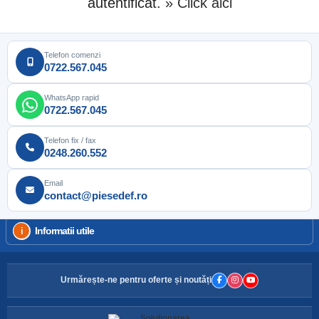
autentificat.
» Click aici
Telefon comenzi
0722.567.045
WhatsApp rapid
0722.567.045
Telefon fix / fax
0248.260.552
Email
contact@piesedef.ro
Informatii utile
Urmărește-ne pentru oferte și noutăți