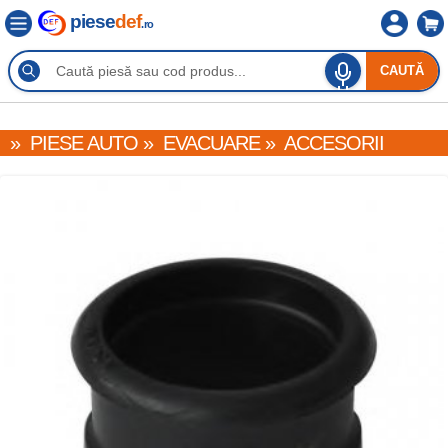
piese
def
.ro
CAUTĂ
»
PIESE AUTO
»
EVACUARE
»
ACCESORII