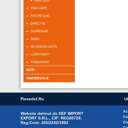
BAIE ULEI
EVACUARE
RACIRE & AC
DIRECTIE
SUSPENSIE
SASIU
ACCESORII AUTO
LUBRIFIANTI
TRANSMISIE
ROTI
UNIVERSALE
Piesedef.ro
Ut
Ac
Website detinut de DEF IMPORT
Co
EXPORT S.R.L., CIF: RO160729,
Reg.Com: J03/2242/1992
Cr
Co