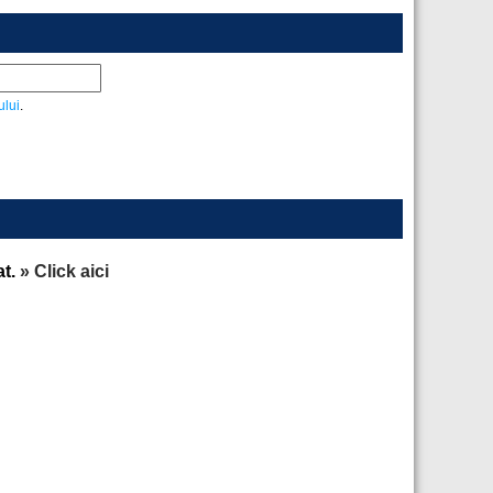
ului
.
at.
» Click aici