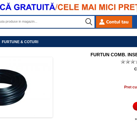
»
FURTUNE & COTURI
FURTUN COMB. INSER
C
Pret cu