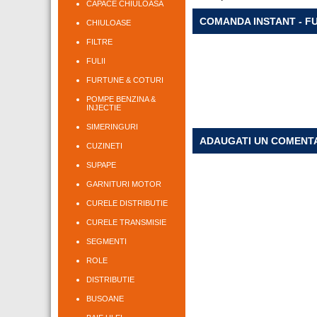
CAPACE CHIULOASA
COMANDA INSTANT - FU
CHIULOASE
FILTRE
FULII
FURTUNE & COTURI
POMPE BENZINA &
INJECTIE
SIMERINGURI
ADAUGATI UN COMENT
CUZINETI
SUPAPE
GARNITURI MOTOR
CURELE DISTRIBUTIE
CURELE TRANSMISIE
SEGMENTI
ROLE
DISTRIBUTIE
BUSOANE