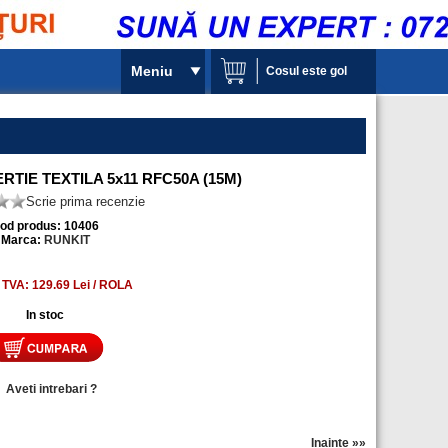
Meniu
Cosul este gol
TIE TEXTILA 5x11 RFC50A (15M)
Scrie prima recenzie
od produs: 10406
Marca:
RUNKIT
 TVA: 129.69 Lei / ROLA
In stoc
»
Aveti intrebari ?
Inainte »»