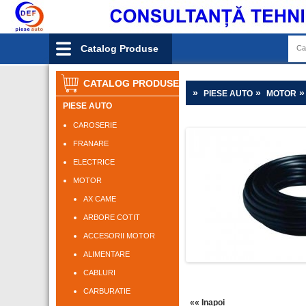
Catalog Produse
CATALOG PRODUSE
»
»
PIESE AUTO
MOTOR
PIESE AUTO
CAROSERIE
FRANARE
ELECTRICE
MOTOR
AX CAME
ARBORE COTIT
ACCESORII MOTOR
ALIMENTARE
CABLURI
CARBURATIE
«« Inapoi