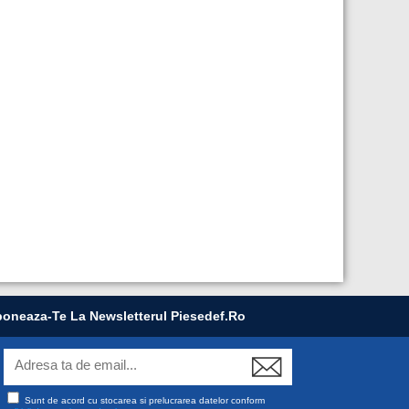
oneaza-Te La Newsletterul Piesedef.ro
Sunt de acord cu stocarea si prelucrarea datelor conform