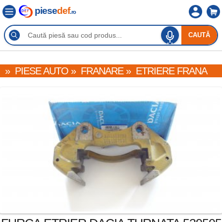
piese
def
.ro
CAUTĂ
»
PIESE AUTO
»
FRANARE
»
ETRIERE FRANA