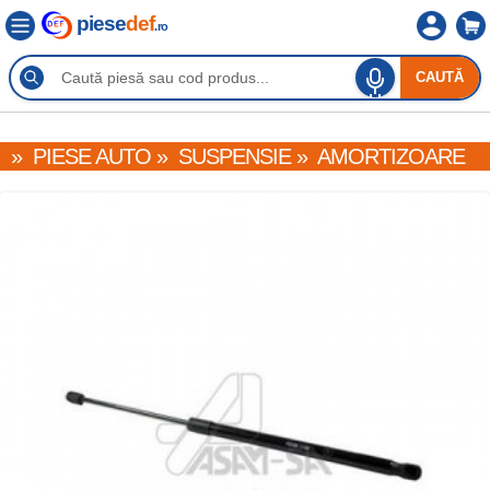
piese
def
.ro
CAUTĂ
»
PIESE AUTO
»
SUSPENSIE
»
AMORTIZOARE