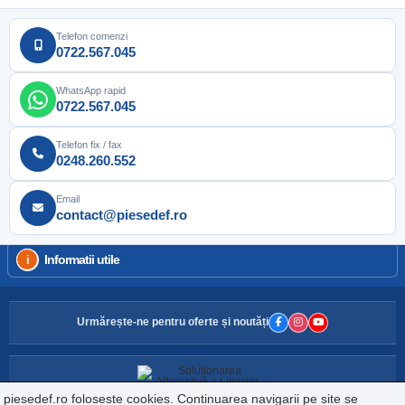
Telefon comenzi
0722.567.045
WhatsApp rapid
0722.567.045
Telefon fix / fax
0248.260.552
Email
contact@piesedef.ro
Informatii utile
Urmărește-ne pentru oferte și noutăți
piesedef.ro foloseste cookies. Continuarea navigarii pe site se