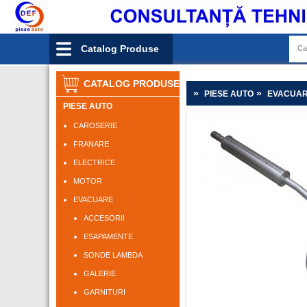
Catalog Produse
CATALOG PRODUSE
»
»
PIESE AUTO
EVACUA
PIESE AUTO
CAROSERIE
FRANARE
ELECTRICE
MOTOR
EVACUARE
ACCESORII
ESAPAMENTE
SONDE LAMBDA
GALERIE
GARNITURI