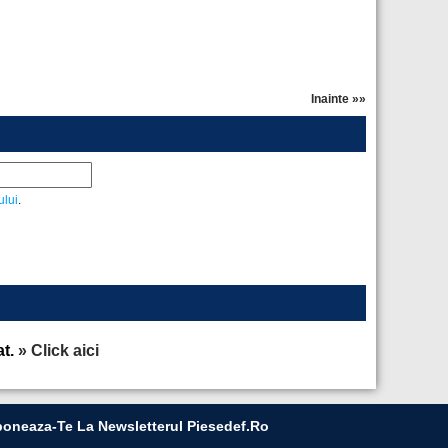
Inainte »»
ului
.
at.
» Click aici
oneaza-Te La Newsletterul Piesedef.ro