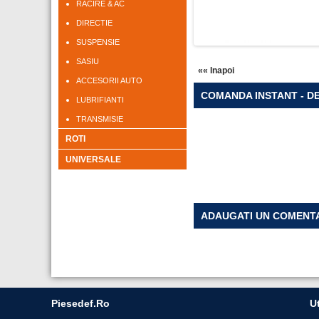
RACIRE & AC
DIRECTIE
SUSPENSIE
SASIU
«« Inapoi
ACCESORII AUTO
COMANDA INSTANT - DE
LUBRIFIANTI
TRANSMISIE
ROTI
UNIVERSALE
ADAUGATI UN COMENT
Piesedef.ro
Ut