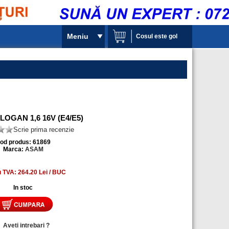
Meniu
Cosul este gol
LOGAN 1,6 16V (E4/E5)
Scrie prima recenzie
od produs: 61869
Marca:
ASAM
u TVA: 264.20 Lei / BUC
In stoc
»
Aveti intrebari ?