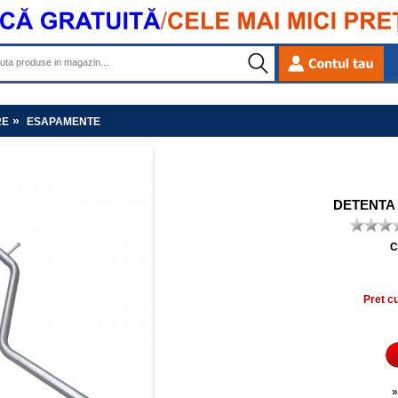
»
RE
ESAPAMENTE
DETENTA 
C
Pret c