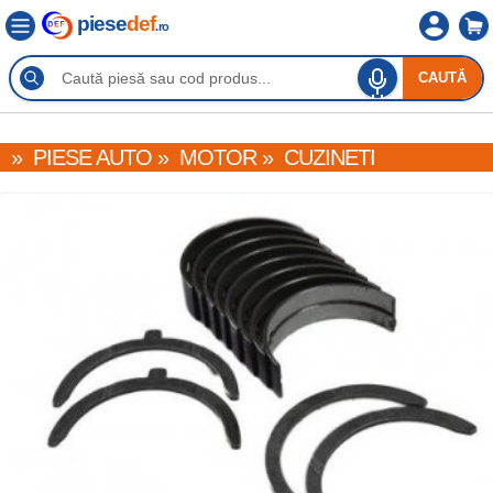
piese
def
.ro
CAUTĂ
»
PIESE AUTO
»
MOTOR
»
CUZINETI