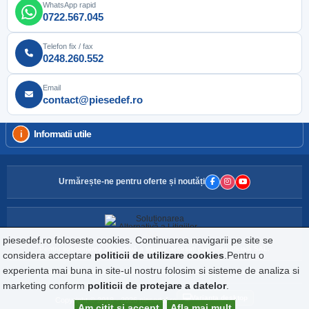
WhatsApp rapid
0722.567.045
Telefon fix / fax
0248.260.552
Email
contact@piesedef.ro
Informatii utile
Urmărește-ne pentru oferte și noutăți
piesedef.ro foloseste cookies. Continuarea navigarii pe site se
Pentru soluționarea alternativă a litigiilor, accesați platforma oficială SAL.
considera acceptare
politicii de utilizare cookies
.Pentru o
experienta mai buna in site-ul nostru folosim si sisteme de analiza si
Website detinut de DEF IMPORT EXPORT S.R.L., CIF: RO160729, Reg.Com: J03/2242/1992
marketing conform
politicii de protejare a datelor
.
Varianta desktop
Copyright © 2018 - 2026 piesedef.ro
Am citit si accept
Afla mai mult