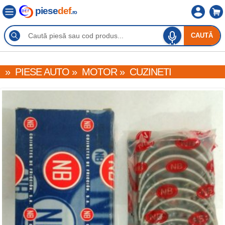
piese
def
.ro
CAUTĂ
»
PIESE AUTO
»
MOTOR
»
CUZINETI