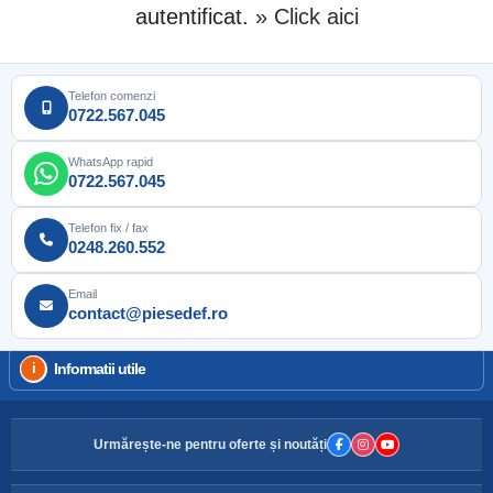
autentificat.
» Click aici
Telefon comenzi
0722.567.045
WhatsApp rapid
0722.567.045
Telefon fix / fax
0248.260.552
Email
contact@piesedef.ro
Informatii utile
Urmărește-ne pentru oferte și noutăți