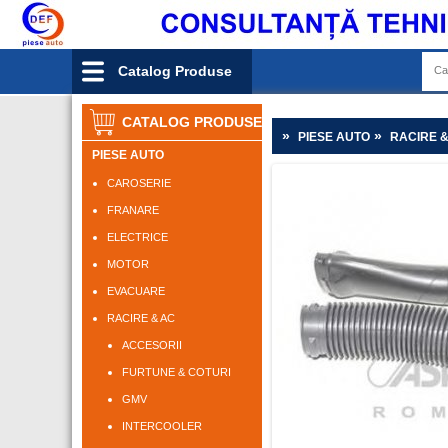
Catalog Produse
CATALOG PRODUSE
»
»
PIESE AUTO
RACIRE 
PIESE AUTO
CAROSERIE
FRANARE
ELECTRICE
MOTOR
EVACUARE
RACIRE & AC
ACCESORII
FURTUNE & COTURI
GMV
INTERCOOLER