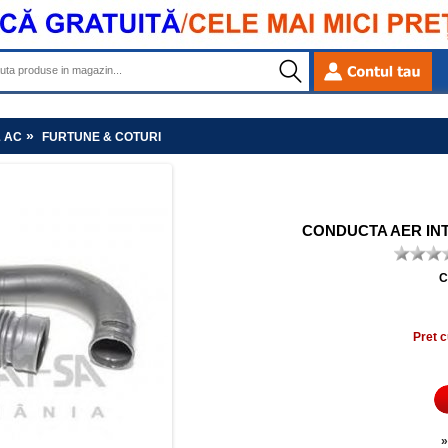
»
& AC
FURTUNE & COTURI
CONDUCTA AER INTR
C
Pret c