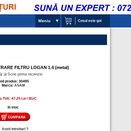
Meniu
Cosul este gol
ARE FILTRU LOGAN 1.4 (metal)
Scrie prima recenzie
od produs: 30495
Marca:
ASAM
u TVA: 47.25 Lei / BUC
In stoc
»
Aveti intrebari ?