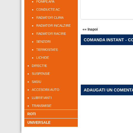
POMPE APA
CONDUCTE AC
RADIATOR CLIMA
RADIATOR INCALZIRE
«« Inapoi
RADIATOR RACIRE
COMANDA INSTANT - CO
SENZORI
TERMOSTATE
LICHIDE
DIRECTIE
SUSPENSIE
SASIU
ADAUGATI UN COMENT
ACCESORII AUTO
LUBRIFIANTI
TRANSMISIE
ROTI
UNIVERSALE