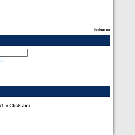
Inainte »»
ului
.
at.
» Click aici