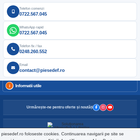
Telefon comenzi
0722.567.045
WhatsApp rapid
0722.567.045
Telefon fix / fax
0248.260.552
Email
contact@piesedef.ro
Informatii utile
Urmărește-ne pentru oferte și noutăți
piesedef.ro foloseste cookies. Continuarea navigarii pe site se
Pentru soluționarea alternativă a litigiilor, accesați platforma oficială SAL.