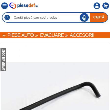
piese
def
.ro
CAUTĂ
»
PIESE AUTO
»
EVACUARE
»
ACCESORII