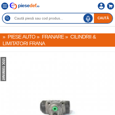
piese
def
.ro
CAUTĂ
»
PIESE AUTO
»
FRANARE
»
CILINDRII &
LIMITATORI FRANA