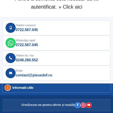
autentificat.
» Click aici
Telefon comenzi
0722.567.045
WhatsApp rapid
0722.567.045
Telefon fix / fax
0248.260.552
Email
contact@piesedef.ro
Informatii utile
Urmărește-ne pentru oferte și noutăți