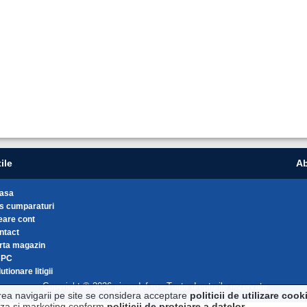
ile
Ab
asa
s cumparaturi
eare cont
ntact
rta magazin
NPC
utionare litigii
Copyright © 2026 piesedef.ro - Toate drepturile rezervate.
rea navigarii pe site se considera acceptare
politicii de utilizare cook
liza si marketing conform
politicii de protejare a datelor
.