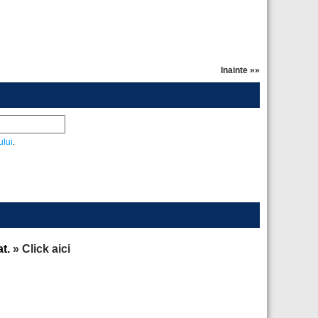
Inainte »»
ului
.
at.
» Click aici