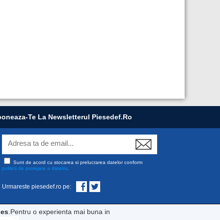
oneaza-Te La Newsletterul Piesedef.ro
Sunt de acord cu stocarea si prelucrarea datelor conform
politicii de protejare a datelor
.
Urmareste piesedef.ro pe:
ies
.Pentru o experienta mai buna in