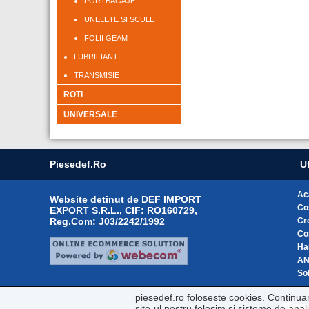
PORTBAGAJE
UNELETE SI SCULE
FOLII GEAM
LUBRIFIANTI
TRANSMISIE
ROTI
UNIVERSALE
Piesedef.ro
Ut
Ac
Website detinut de DEF IMPORT
Co
EXPORT S.R.L., CIF: RO160729,
Reg.Com: J03/2242/1992
Cr
Co
Ha
A
Sol
piesedef.ro foloseste cookies. Continua
site-ul nostru folosim si sisteme de ana