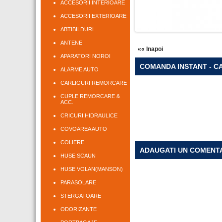
ACCESORII INTERIOARE
ACCESORII EXTERIOARE
ABTIBILDURI
ANTENE
«« Inapoi
APARATORI NOROI
COMANDA INSTANT - CA
ALARME AUTO
CARLIGURI REMORCARE
CUPLE REMORCARE &
ACC.
CRICURI HIDRAULICE
COVOAREA AUTO
COLIERE
ADAUGATI UN COMENT
HUSE SCAUN
HUSE VOLAN(MANSON)
PARASOLARE
STERGATOARE
ODORIZANTE