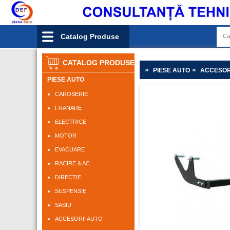
Catalog Produse
CATALOG PRODUSE
»
»
PIESE AUTO
ACCESOR
PIESE AUTO
CAROSERIE
FRANARE
ELECTRICE
MOTOR
EVACUARE
RACIRE & AC
DIRECTIE
SUSPENSIE
SASIU
ACCESORII AUTO