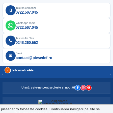
Telefon comenzi
0722.567.045
WhatsApp rapid
0722.567.045
Telefon fix / fax
0248.260.552
Email
contact@piesedef.ro
Informatii utile
Urmărește-ne pentru oferte și noutăți
piesedef.ro foloseste cookies. Continuarea navigarii pe site se
Pentru soluționarea alternativă a litigiilor, accesați platforma oficială SAL.