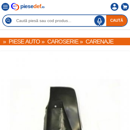
piese
def
.ro
CAUTĂ
»
PIESE AUTO
»
CAROSERIE
»
CARENAJE