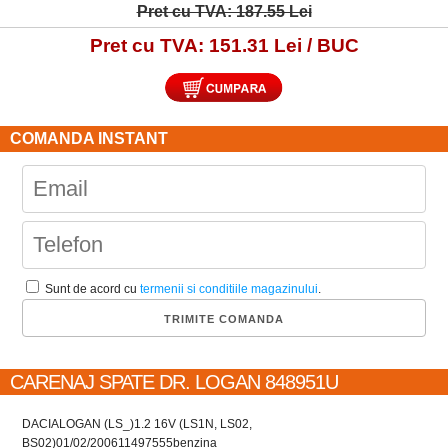
Pret cu TVA: 187.55 Lei
Pret cu TVA: 151.31 Lei / BUC
COMANDA INSTANT
Sunt de acord cu
termenii si conditiile magazinului
.
CARENAJ SPATE DR. LOGAN 848951U
DACIA
LOGAN (LS_)
1.2 16V (LS1N, LS02,
BS02)
01/02/2006
1149
75
55
benzina