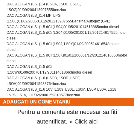
DACIA
LOGAN (LS_)
1.4 (LSOA, LSOC, LSOE,
LSOG)
01/09/2004
1390
75
55
benzina
DACIA
LOGAN (LS_)
1.4 MPI LPG
(LS0C)
01/02/2006
01/12/2012
1390
75
55
Benzina/Autogaz (GPL)
DACIA
LOGAN (LS_)
1.5 dCi (LS04)
01/05/2010
1461
88
65
motor diesel
DACIA
LOGAN (LS_)
1.5 dCi (LS04)
01/05/2010
01/12/2012
1461
75
55
motor
diesel
DACIA
LOGAN (LS_)
1.5 dCi (LS0J, LS0Y)
01/09/2005
1461
65
48
motor
diesel
DACIA
LOGAN (LS_)
1.5 dCi (LS0K)
01/01/2006
01/12/2012
1461
68
50
motor
diesel
DACIA
LOGAN (LS_)
1.5 dCi
(LS0W)
01/09/2007
01/12/2011
1461
86
63
motor diesel
DACIA
LOGAN (LS_)
1.6 (LSOB, LSOD, LSOF,
LSOH)
01/09/2004
1598
87
64
benzina
DACIA
LOGAN (LS_)
1.6 16V (LS09, LS0L, LS0M, LS0P, LS0V, LS18,
LS1S, LS1V,...
01/02/2006
1598
105
77
benzina
ADAUGATI UN COMENTARIU
Pentru a comenta este necesar sa fiti
autentificat.
» Click aici