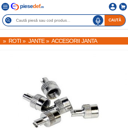
piese
def
.ro
CAUTĂ
»
ROTI
»
JANTE
»
ACCESORII JANTA