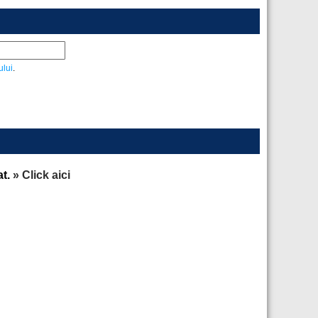
ului
.
at.
» Click aici