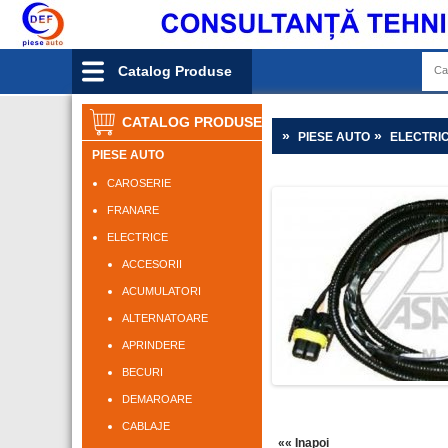
Catalog Produse
CATALOG PRODUSE
»
»
PIESE AUTO
ELECTRI
PIESE AUTO
CAROSERIE
FRANARE
ELECTRICE
ACCESORII
ACUMULATORI
ALTERNATOARE
APRINDERE
BECURI
DEMAROARE
CABLAJE
«« Inapoi