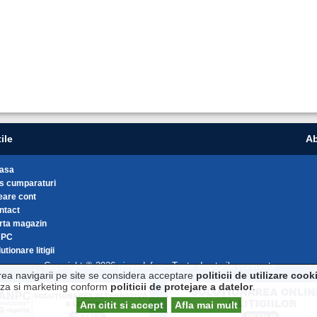
ile
Ab
asa
s cumparaturi
eare cont
ntact
rta magazin
NPC
utionare litigii
Copyright © 2026 piesedef.ro - Toate drepturile rezervate.
rea navigarii pe site se considera acceptare
politicii de utilizare cook
liza si marketing conform
politicii de protejare a datelor
.
Am citit si accept
Afla mai mult