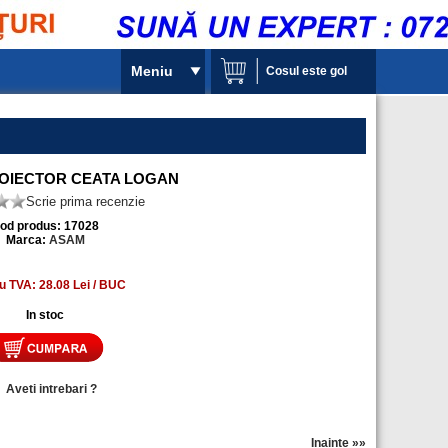
Meniu
Cosul este gol
OIECTOR CEATA LOGAN
Scrie prima recenzie
od produs: 17028
Marca:
ASAM
u TVA: 28.08 Lei / BUC
In stoc
»
Aveti intrebari ?
Inainte »»