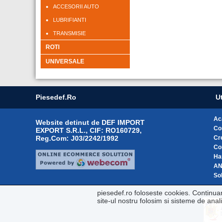
ACCESORII AUTO
LUBRIFIANTI
TRANSMISIE
ROTI
UNIVERSALE
Piesedef.ro
Ut
Ac
Website detinut de DEF IMPORT
Co
EXPORT S.R.L., CIF: RO160729,
Reg.Com: J03/2242/1992
Cr
Co
Ha
A
Sol
piesedef.ro foloseste cookies. Continua
site-ul nostru folosim si sisteme de ana