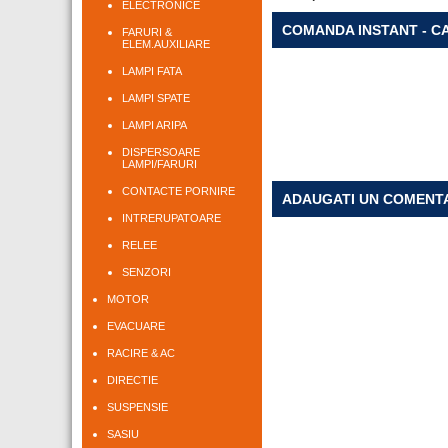
ELECTRONICE
COMANDA INSTANT - C
FARURI &
ELEM.AUXILIARE
LAMPI FATA
LAMPI SPATE
LAMPI ARIPA
DISPERSOARE
LAMPI/FARURI
CONTACTE PORNIRE
ADAUGATI UN COMENT
INTRERUPATOARE
RELEE
SENZORI
MOTOR
EVACUARE
RACIRE & AC
DIRECTIE
SUSPENSIE
SASIU