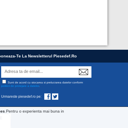
oneaza-Te La Newsletterul Piesedef.ro
Sunt de acord cu stocarea si prelucrarea datelor conform
politicii de protejare a datelor
.
Urmareste piesedef.ro pe:
ies
.Pentru o experienta mai buna in