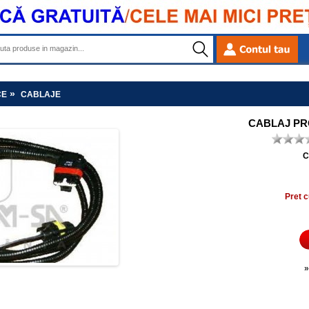
»
CE
CABLAJE
CABLAJ PR
C
Pret c