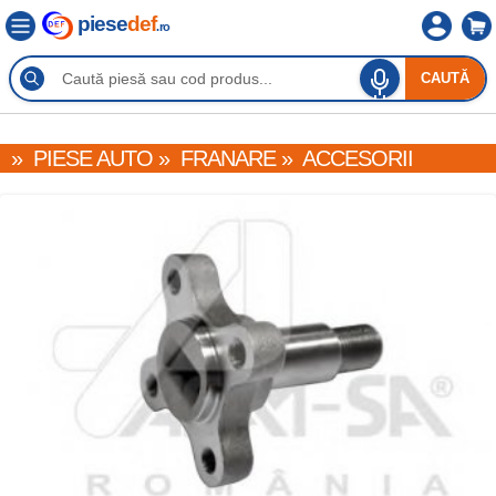
piese
def
.ro
CAUTĂ
»
PIESE AUTO
»
FRANARE
»
ACCESORII