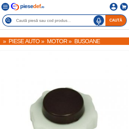
piese
def
.ro
CAUTĂ
»
PIESE AUTO
»
MOTOR
»
BUSOANE