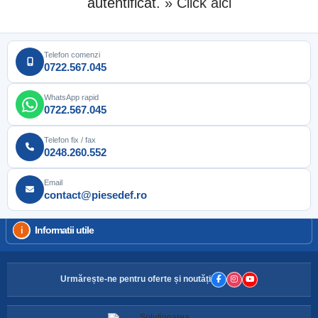
autentificat.
» Click aici
Telefon comenzi
0722.567.045
WhatsApp rapid
0722.567.045
Telefon fix / fax
0248.260.552
Email
contact@piesedef.ro
Informatii utile
Urmărește-ne pentru oferte și noutăți