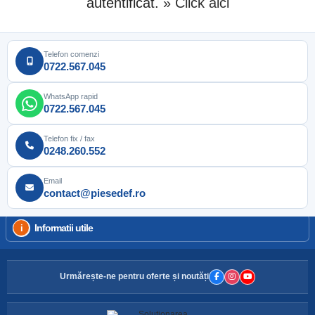
autentificat.
» Click aici
Telefon comenzi
0722.567.045
WhatsApp rapid
0722.567.045
Telefon fix / fax
0248.260.552
Email
contact@piesedef.ro
Informatii utile
Urmărește-ne pentru oferte și noutăți