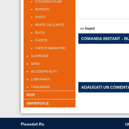
COLOANA VOLAN
BURDUFI
PIVOTI
BRATE OSCILANTE
«« Inapoi
BUCSI
COMANDA INSTANT - BU
FUZETE
CAPETE BARA(PIPE)
SUSPENSIE
SASIU
ACCESORII AUTO
LUBRIFIANTI
ADAUGATI UN COMENT
TRANSMISIE
ROTI
UNIVERSALE
Piesedef.ro
Ut