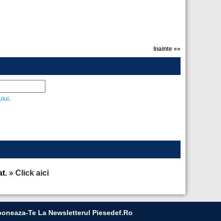
Inainte »»
ului
.
at.
» Click aici
oneaza-Te La Newsletterul Piesedef.ro