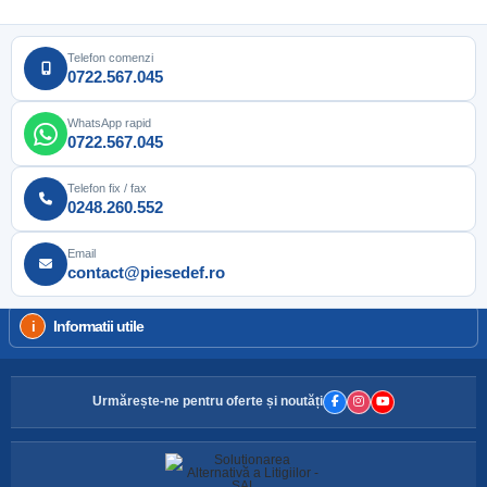
Telefon comenzi
0722.567.045
WhatsApp rapid
0722.567.045
Telefon fix / fax
0248.260.552
Email
contact@piesedef.ro
Informatii utile
Urmărește-ne pentru oferte și noutăți