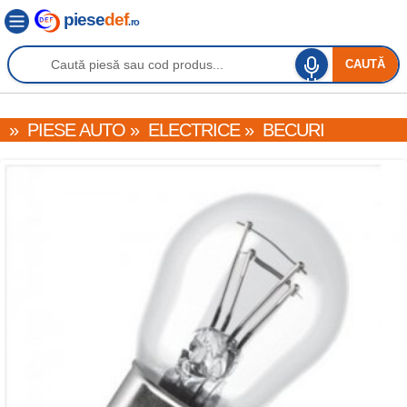
piese
def
.ro
CAUTĂ
»
PIESE AUTO
»
ELECTRICE
»
BECURI