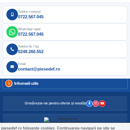
Telefon comenzi
0722.567.045
WhatsApp rapid
0722.567.045
Telefon fix / fax
0248.260.552
Email
contact@piesedef.ro
Informatii utile
Urmărește-ne pentru oferte și noutăți
piesedef.ro foloseste cookies. Continuarea navigarii pe site se