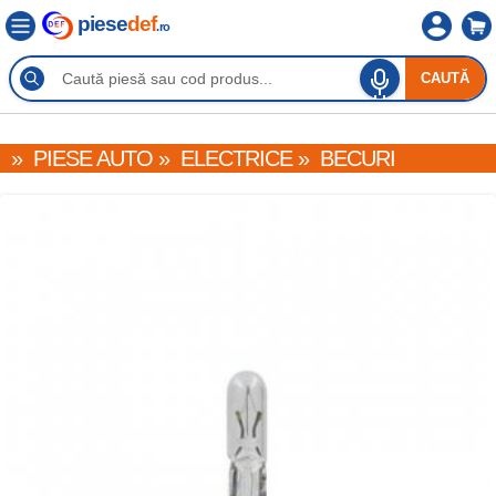
piese
def
.ro
CAUTĂ
»
PIESE AUTO
»
ELECTRICE
»
BECURI